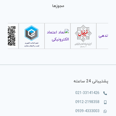
مجوزها
پشتیبانی 24 ساعته
021-33141426
0912-2198358
0939-4333003