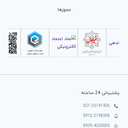
مجوزها
پشتیبانی 24 ساعته
021-33141426
0912-2198358
0939-4333003