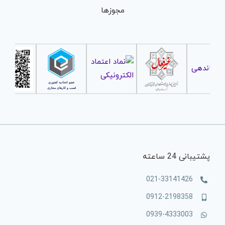
مجوزها
پشتیبانی 24 ساعته
021-33141426
0912-2198358
0939-4333003