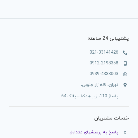
پشتیبانی 24 ساعته
021-33141426
0912-2198358
0939-4333003
تهران، لاله زار جنوبی،
پاساژ 110، زیر همکف، پلاک 64
خدمات مشتریان
پاسخ به پرسشهای متداول