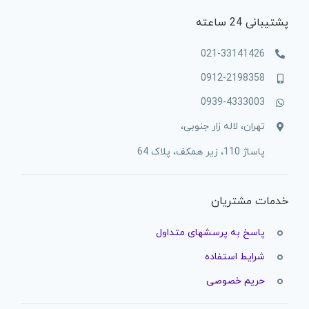
پشتیبانی 24 ساعته
021-33141426
0912-2198358
0939-4333003
تهران، لاله زار جنوبی،
پاساژ 110، زیر همکف، پلاک 64
خدمات مشتریان
پاسخ به پرسشهای متداول
شرایط استفاده
حریم خصوصی