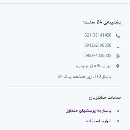
پشتیبانی 24 ساعته
021-33141426
0912-2198358
0939-4333003
تهران، لاله زار جنوبی،
پاساژ 110، زیر همکف، پلاک 64
خدمات مشتریان
پاسخ به پرسشهای متداول
شرایط استفاده