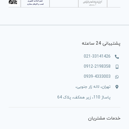
پشتیبانی 24 ساعته
021-33141426
0912-2198358
0939-4333003
تهران، لاله زار جنوبی،
پاساژ 110، زیر همکف، پلاک 64
خدمات مشتریان