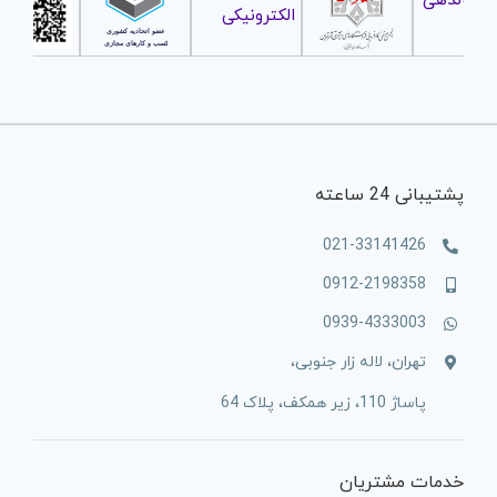
پشتیبانی 24 ساعته
021-33141426
0912-2198358
0939-4333003
تهران، لاله زار جنوبی،
پاساژ 110، زیر همکف، پلاک 64
خدمات مشتریان