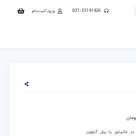
021-33141426
ورود/ثبت‌نام
ص نصب در مانیتور یا پنل آیفون